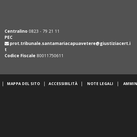
Centralino
0823 - 79 21 11
PEC
prot.tribunale.santamariacapuavetere@giustiziacert.i
t
Codice Fiscale
80011750611
|
|
|
|
MAPPA DEL SITO
ACCESSIBILITÀ
NOTE LEGALI
AMMIN