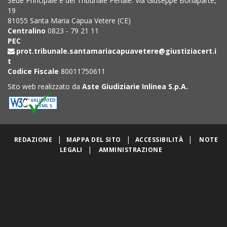
Sede Principale e del Tribunale Penale: Via Giuseppe Bonaparte,
19
81055 Santa Maria Capua Vetere (CE)
Centralino
0823 - 79 21 11
PEC
prot.tribunale.santamariacapuavetere@giustiziacert.i
t
Codice Fiscale
80011750611
Sito web realizzato da
Aste Giudiziarie Inlinea S.p.A.
|
|
|
REDAZIONE
MAPPA DEL SITO
ACCESSIBILITÀ
NOTE
|
LEGALI
AMMINISTRAZIONE