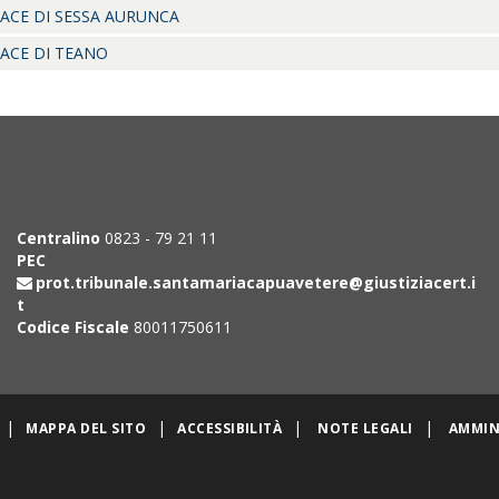
PACE DI SESSA AURUNCA
PACE DI TEANO
Centralino
0823 - 79 21 11
PEC
prot.tribunale.santamariacapuavetere@giustiziacert.i
t
Codice Fiscale
80011750611
|
|
|
|
MAPPA DEL SITO
ACCESSIBILITÀ
NOTE LEGALI
AMMIN